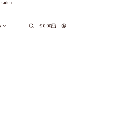
eraden
s
€
0,00
Winkelwagen