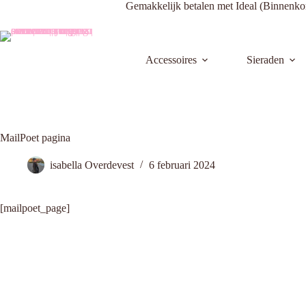
Ga
Gemakkelijk betalen met Ideal (Bi
naar
de
inhoud
Accessoires
Sieraden
MailPoet pagina
isabella Overdevest
6 februari 2024
[mailpoet_page]