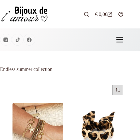
Ga
naar
de
€
0,00
Winkelwagen
inhoud
Endless summer collection