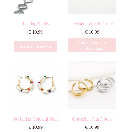
op
de
productpagina
Ketting Shells
Oorbellen Carly Goud
€
10,99
€
10,99
Toevoegen aan
Dit
Opties selecteren
winkelwagen
product
heeft
meerdere
variaties.
Deze
optie
kan
gekozen
worden
op
de
productpagina
Oorbellen Colorful Shell
Oorbellen Flat Hoops
€
10,99
€
10,99