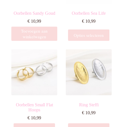
Oorbellen Sandy Goud
Oorbellen Sea Life
€
10,99
€
10,99
Toevoegen aan
Dit
Opties selecteren
winkelwagen
product
heeft
meerdere
variaties.
Deze
optie
kan
gekozen
worden
op
de
productpagina
Oorbellen Small Flat
Ring Steffi
Hoops
€
10,99
€
10,99
Dit
Dit