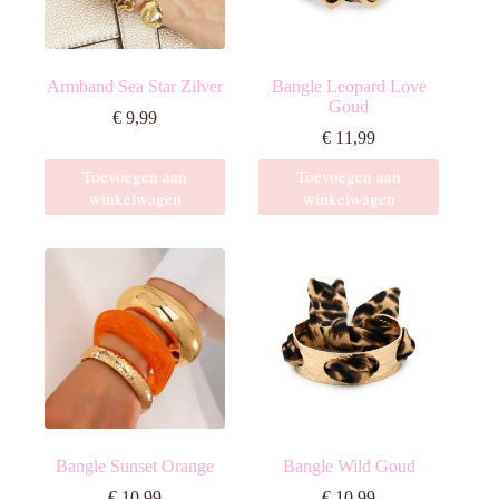
Armband Sea Star Zilver
Bangle Leopard Love
Goud
€
9,99
€
11,99
Toevoegen aan
Toevoegen aan
winkelwagen
winkelwagen
Bangle Sunset Orange
Bangle Wild Goud
€
10,99
€
10,99