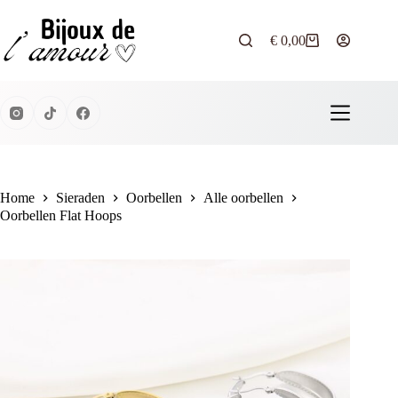
Ga
naar
de
€
0,00
Winkelwagen
inhoud
Home
Sieraden
Oorbellen
Alle oorbellen
Oorbellen Flat Hoops