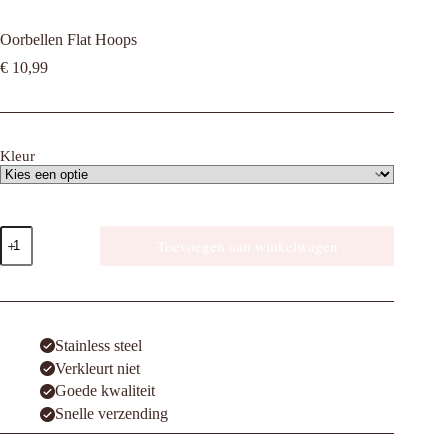
Oorbellen Flat Hoops
€
10,99
Kleur
Oorbellen
Toevoegen aan winkelwagen
Flat
Hoops
aantal
Stainless steel
Verkleurt niet
Goede kwaliteit
Snelle verzending