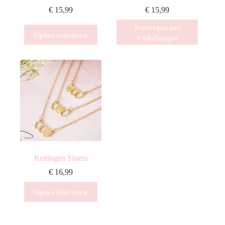
€
15,99
€
15,99
Toevoegen aan
Dit
Opties selecteren
winkelwagen
product
heeft
meerdere
variaties.
Deze
optie
kan
gekozen
worden
op
de
productpagina
Kettingen Sisters
€
16,99
Dit
Opties selecteren
product
heeft
meerdere
variaties.