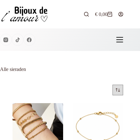
Ga
naar
de
€
0,00
Winkelwagen
inhoud
Alle sieraden