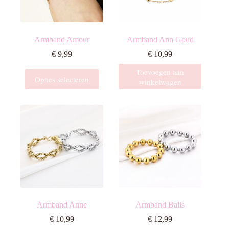
Armband Amour
Armband Ann Goud
€
9,99
€
10,99
Toevoegen aan
Dit
Opties selecteren
winkelwagen
product
heeft
meerdere
variaties.
Deze
optie
kan
gekozen
worden
op
de
productpagina
Armband Anne
Armband Balls
€
10,99
€
12,99