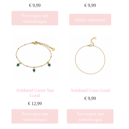
€
9,99
€
9,99
Toevoegen aan
Dit
Opties selecteren
winkelwagen
product
heeft
meerdere
variaties.
Deze
optie
kan
gekozen
worden
op
de
productpagina
Armband Green Star
Armband Guus Goud
Goud
€
9,99
€
12,99
Toevoegen aan
Toevoegen aan
winkelwagen
winkelwagen