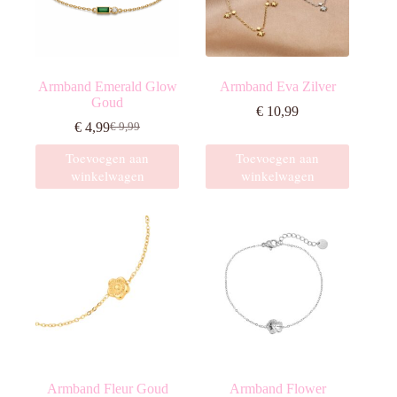
worden
worden
op
op
de
de
productpagina
productpagina
Armband Emerald Glow
Armband Eva Zilver
Goud
€
10,99
€
4,99
€
9,99
Oorspronkelijke
Huidige
prijs
prijs
Toevoegen aan
Toevoegen aan
was:
is:
winkelwagen
winkelwagen
€ 9,99.
€ 4,99.
Armband Fleur Goud
Armband Flower