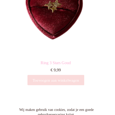
productpagina
Ring 3 Stars Goud
€
9,99
Toevoegen aan winkelwagen
Algemene voorwaarden
Wij maken gebruik van cookies, zodat je een goede
gebruikerservaring krijgt.