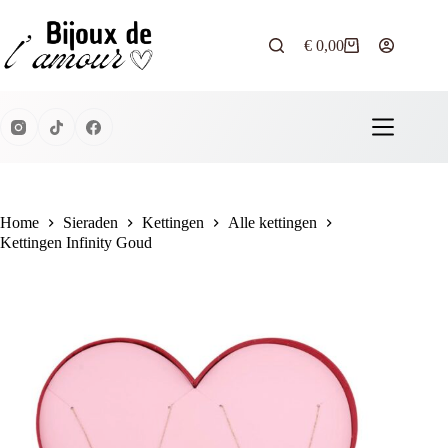
Ga
naar
de
€
0,00
Winkelwagen
inhoud
Home
Sieraden
Kettingen
Alle kettingen
Kettingen Infinity Goud