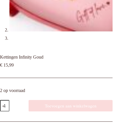
Kettingen Infinity Goud
€
15,99
2 op voorraad
Kettingen
Toevoegen aan winkelwagen
Infinity
Goud
aantal