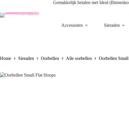
Ga
Gemakkelijk betalen met Ideal (Bi
naar
de
inhoud
Accessoires
Sieraden
Home
Sieraden
Oorbellen
Alle oorbellen
Oorbellen Small