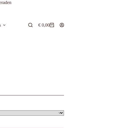
eraden
s
€
0,00
Winkelwagen