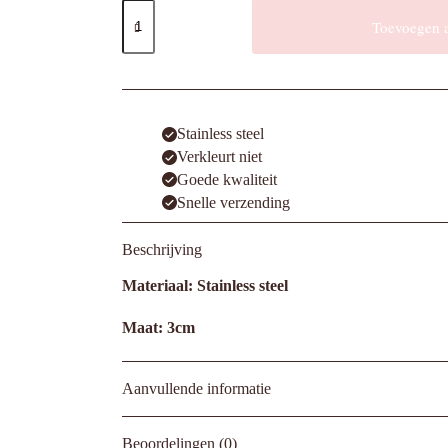
Oorbellen
Small
Toevoegen 
Flat
Hoops
aantal
Stainless steel
Verkleurt niet
Goede kwaliteit
Snelle verzending
Beschrijving
Materiaal: Stainless steel
Maat: 3cm
Aanvullende informatie
Beoordelingen (0)