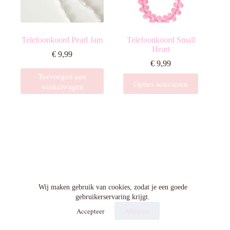
Telefoonkoord Pearl Jam
Telefoonkoord Small
Heart
€
9,99
€
9,99
Toevoegen aan
Dit
Opties selecteren
winkelwagen
product
heeft
meerdere
variaties.
Deze
optie
kan
gekozen
worden
op
de
Algemene voorwaarden
Wij maken gebruik van cookies, zodat je een goede
productpagina
gebruikerservaring krijgt.
Accepteer
Afwijzen
Privacy beleid