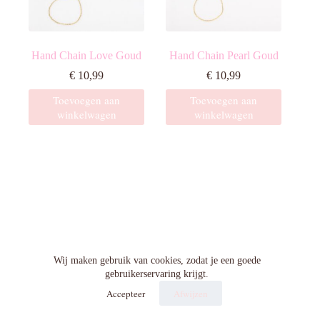
Hand Chain Love Goud
Hand Chain Pearl Goud
€
10,99
€
10,99
Toevoegen aan
Toevoegen aan
winkelwagen
winkelwagen
Algemene voorwaarden
Wij maken gebruik van cookies, zodat je een goede
gebruikerservaring krijgt.
Accepteer
Afwijzen
Privacy beleid