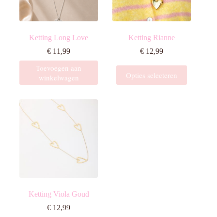
Ketting Long Love
Ketting Rianne
€
11,99
€
12,99
Toevoegen aan
Dit
Opties selecteren
winkelwagen
product
heeft
meerdere
variaties.
Deze
optie
kan
gekozen
worden
op
de
productpagina
Ketting Viola Goud
€
12,99