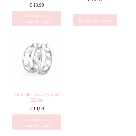
€
13,99
Toevoegen aan
Dit
Opties selecteren
winkelwagen
product
heeft
meerdere
variaties.
Deze
optie
kan
gekozen
worden
op
de
productpagina
Oorbellen Love Hoops
Zilver
€
10,99
Toevoegen aan
winkelwagen