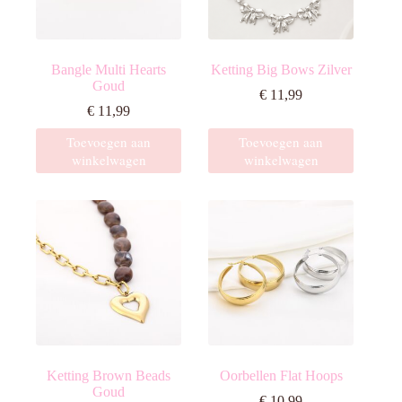
Bangle Multi Hearts
Ketting Big Bows Zilver
Goud
€
11,99
€
11,99
Toevoegen aan
Toevoegen aan
winkelwagen
winkelwagen
Ketting Brown Beads
Oorbellen Flat Hoops
Goud
€
10,99