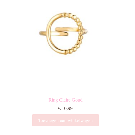
kan
gekozen
worden
op
de
productpagina
Ring Claire Goud
€
10,99
Toevoegen aan winkelwagen