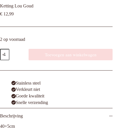
Ketting Lou Goud
€
12,99
2 op voorraad
Ketting
Toevoegen aan winkelwagen
Lou
Goud
aantal
Stainless steel
Verkleurt niet
Goede kwaliteit
Snelle verzending
Beschrijving
40+5cm