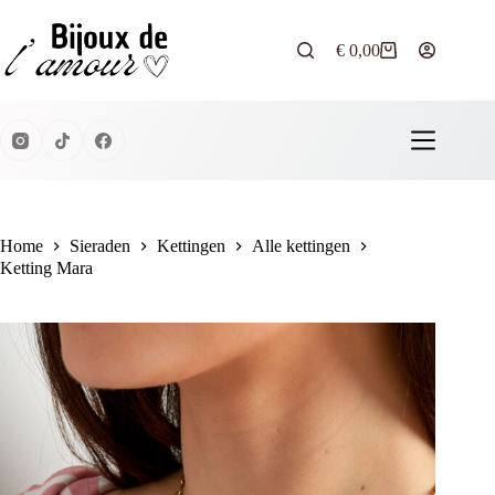
Ga
naar
de
€
0,00
Winkelwagen
inhoud
Home
Sieraden
Kettingen
Alle kettingen
Ketting Mara