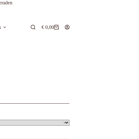
eraden
s
€
0,00
Winkelwagen