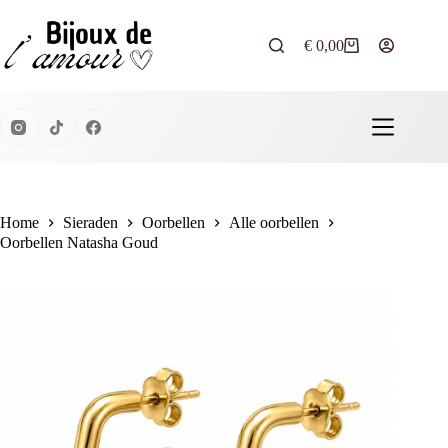
Ga
naar
de
€
0,00
Winkelwagen
inhoud
Home
Sieraden
Oorbellen
Alle oorbellen
Oorbellen Natasha Goud