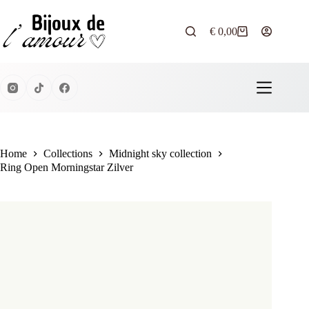
Ga
naar
de
€
0,00
Winkelwagen
inhoud
Home
Collections
Midnight sky collection
Ring Open Morningstar Zilver