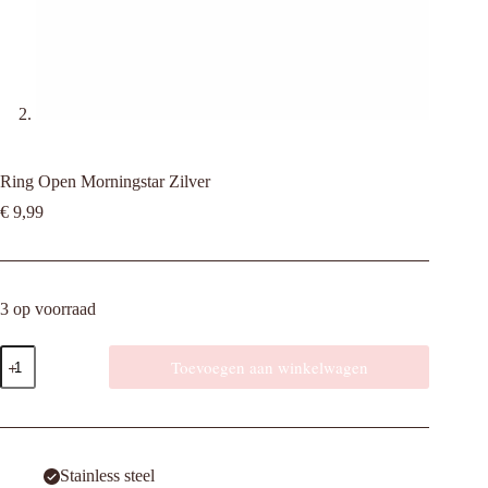
Ring Open Morningstar Zilver
€
9,99
3 op voorraad
Ring
Toevoegen aan winkelwagen
Open
Morningstar
Zilver
aantal
Stainless steel